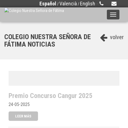
Español
Valencià
English
/
/
·
Toggle
navigati
COLEGIO NUESTRA SEÑORA DE
volver
FÁTIMA NOTICIAS
Premio Concurso Cangur 2025
24-05-2025
LEER MÁS