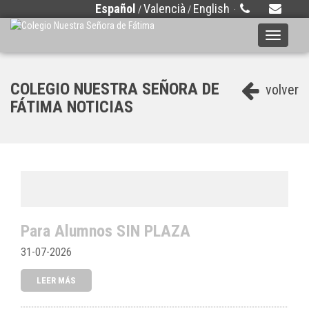
Español
Valencià
English
/
/
·
Toggle
navigati
COLEGIO NUESTRA SEÑORA DE
volver
FÁTIMA NOTICIAS
Para Alumnos SIN PLAZA
31-07-2026
LEER MÁS