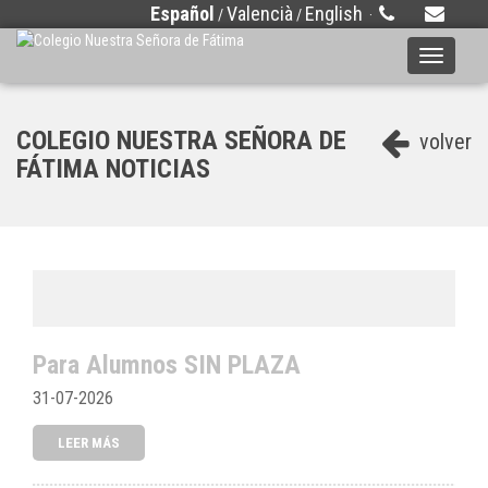
Español
Valencià
English
/
/
·
Toggle
navigati
COLEGIO NUESTRA SEÑORA DE
volver
FÁTIMA NOTICIAS
Para Alumnos SIN PLAZA
31-07-2026
LEER MÁS