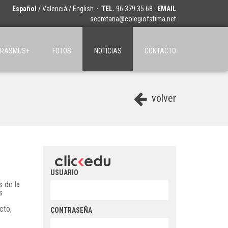
Español
/
Valencià
/
English
·
TEL.
96 379 35 68 ·
EMAIL
secretaria@colegiofatima.net
ERASMUS+
FOTOS
NOTICIAS
CONTACTO
volver
USUARIO
s de la
s
cto,
CONTRASEÑA