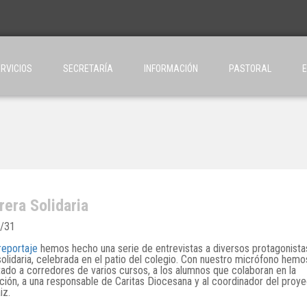
RVICIOS
SECRETARÍA
INFORMACIÓN
PASTORAL
rera Solidaria
/31
reportaje
hemos hecho una serie de entrevistas a diversos protagonista
solidaria, celebrada en el patio del colegio. Con nuestro micrófono hemo
tado a corredores de varios cursos, a los alumnos que colaboran en la
ción, a una responsable de Caritas Diocesana y al coordinador del proye
iz.