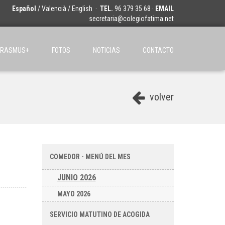
Español
/
Valencià
/
English
·
TEL.
96 379 35 68 ·
EMAIL
secretaria@colegiofatima.net
ERASMUS+
FOTOS
NOTICIAS
CONTACTO
volver
COMEDOR - MENÚ DEL MES
JUNIO 2026
MAYO 2026
SERVICIO MATUTINO DE ACOGIDA