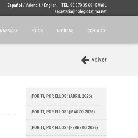
Español
/
Valencià
/
English
·
TEL.
96 379 35 68 ·
EMAIL
secretaria@colegiofatima.net
ERASMUS+
FOTOS
NOTICIAS
CONTACTO
volver
¡POR TI, POR ELLOS! (ABRIL 2026)
¡POR TI, POR ELLOS! (MARZO 2026)
¡POR TI, POR ELLOS! (FEBRERO 2026)