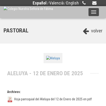
Español
Valencià
English
/
/
·
Toggle
navigati
PASTORAL
volver
ALELUYA - 12 DE ENERO DE 2025
Archivos:
Hoja parroquial del Aleluya del 12 de Enero de 2025 en pdf