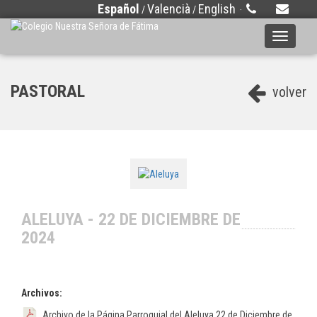
Español
Valencià
English
/
/
·
Toggle
navigati
PASTORAL
volver
ALELUYA - 22 DE DICIEMBRE DE
2024
Archivos:
Archivo de la Página Parroquial del Aleluya 22 de Diciembre de