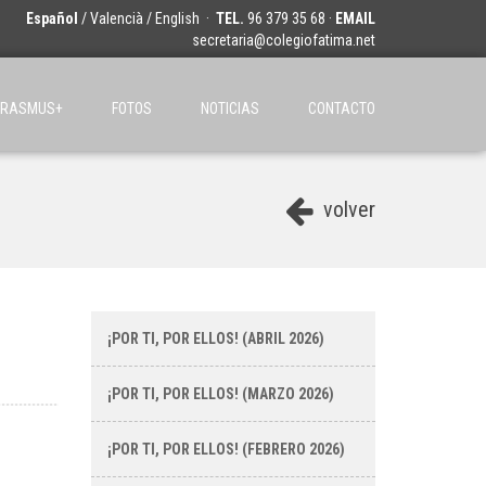
Español
/
Valencià
/
English
·
TEL.
96 379 35 68 ·
EMAIL
secretaria@colegiofatima.net
ERASMUS+
FOTOS
NOTICIAS
CONTACTO
volver
¡POR TI, POR ELLOS! (ABRIL 2026)
¡POR TI, POR ELLOS! (MARZO 2026)
¡POR TI, POR ELLOS! (FEBRERO 2026)