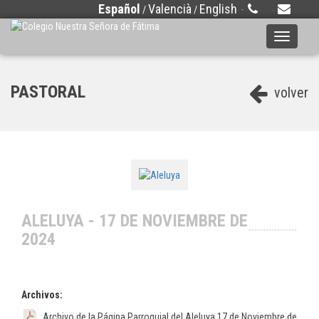
Español
Valencià
English
/
/
·
Toggle
navigati
PASTORAL
volver
ALELUYA - 17 DE NOVIEMBRE DE
2024
Archivos:
Archivo de la Página Parroquial del Aleluya 17 de Noviembre de