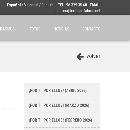
Español
/
Valencià
/
English
·
TEL.
96 379 35 68 ·
EMAIL
secretaria@colegiofatima.net
ERASMUS+
FOTOS
NOTICIAS
CONTACTO
volver
¡POR TI, POR ELLOS! (ABRIL 2026)
¡POR TI, POR ELLOS! (MARZO 2026)
¡POR TI, POR ELLOS! (FEBRERO 2026)