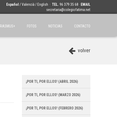
Español
/
Valencià
/
English
·
TEL.
96 379 35 68 ·
EMAIL
secretaria@colegiofatima.net
ERASMUS+
FOTOS
NOTICIAS
CONTACTO
volver
¡POR TI, POR ELLOS! (ABRIL 2026)
¡POR TI, POR ELLOS! (MARZO 2026)
¡POR TI, POR ELLOS! (FEBRERO 2026)